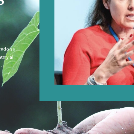
icado su
te y al
.